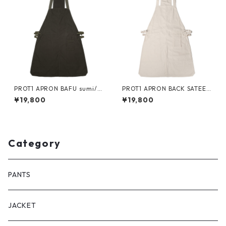
PROT1 APRON BAFU sumi/ o
PROT1 APRON BACK SATEEN
live/ olive
kinari/kinari/kinari
¥19,800
¥19,800
Category
PANTS
JACKET