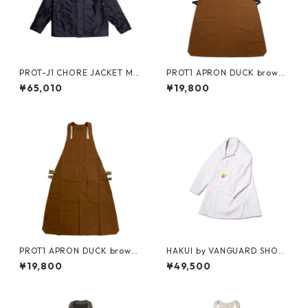
PROT-J1 CHORE JACKET MO
PROT1 APRON DUCK brown/
LESKIN -navy-
brown/ black
¥65,010
¥19,800
PROT1 APRON DUCK brown/
HAKUI by VANGUARD SHOP
brown/ camel
COAT -white-
¥19,800
¥49,500