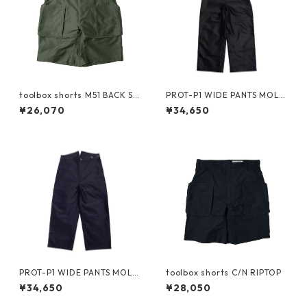
toolbox shorts M51 BACK SA
PROT-P1 WIDE PANTS MOLE
TEEN
SKIN -black-
¥26,070
¥34,650
PROT-P1 WIDE PANTS MOLE
toolbox shorts C/N RIPTOP
SKIN -navy-
¥34,650
¥28,050