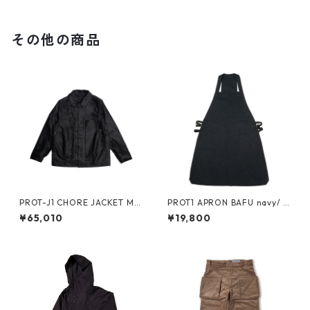
その他の商品
PROT-J1 CHORE JACKET MO
PROT1 APRON BAFU navy/ n
LESKIN -black-
avy/ black
¥65,010
¥19,800