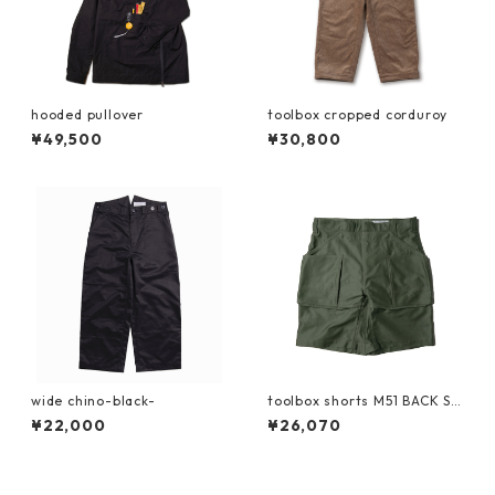
hooded pullover
toolbox cropped corduroy
¥49,500
¥30,800
wide chino-black-
toolbox shorts M51 BACK SA
TEEN
¥22,000
¥26,070