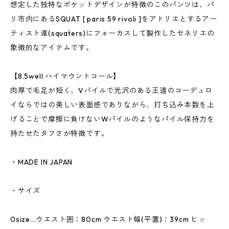
想定した独特なポケットデザインが特徴のこのパンツは、パ
リ市内にあるSQUAT [ paris 59 rivoli ]をアトリエとするアー
ティスト達(squaters)にフォーカスして製作したセネリエの
象徴的なアイテムです。
【8.5well ハイマウントコール】
肉厚で毛足が短く、Vパイルで光沢のある王道のコーデュロ
イならではの美しい表面感でありながら、打ち込み本数を上
げることで摩擦に負けないWパイルのようなパイル保持力を
持たせたタフさが特徴です。
・MADE IN JAPAN
・サイズ
0size...ウエスト囲：80cm ウエスト幅(平置)：39cm ヒッ