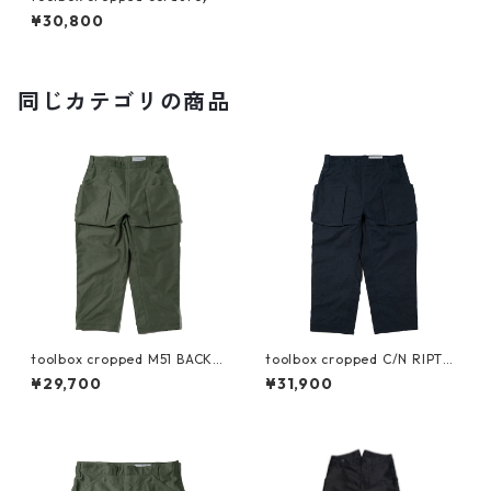
¥30,800
同じカテゴリの商品
toolbox cropped M51 BACK S
toolbox cropped C/N RIPTO
ATEEN
P
¥29,700
¥31,900