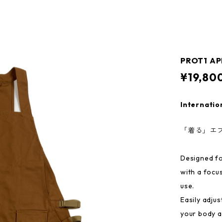
PROT1 AP
¥19,80
Internatio
「着る」エプロン
Designed fo
with a focu
use.
Easily adjus
your body a