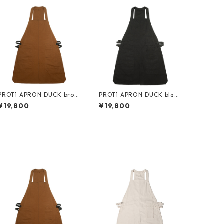
PROT1 APRON DUCK brow
PROT1 APRON DUCK blac
n/ brown/ black
k/ black/ black
¥19,800
¥19,800