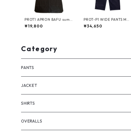
PROT1 APRON BAFU sumi/
PROT-P1 WIDE PANTS MO
sumi/ olive
ESKIN -navy-
¥19,800
¥34,650
Category
PANTS
JACKET
SHIRTS
OVERALLS