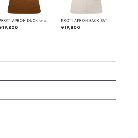
PROT1 APRON DUCK brow
PROT1 APRON BACK SATE
n/ brown/ black
EN kinari/kinari/kinari
¥19,800
¥19,800