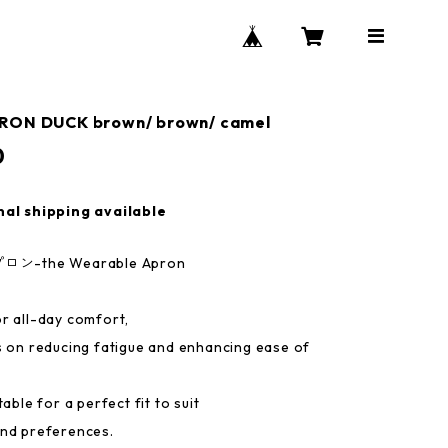
RON DUCK brown/ brown/ camel
0
nal shipping available
-the Wearable Apron
r all-day comfort,
s on reducing fatigue and enhancing ease of
table for a perfect fit to suit
nd preferences.