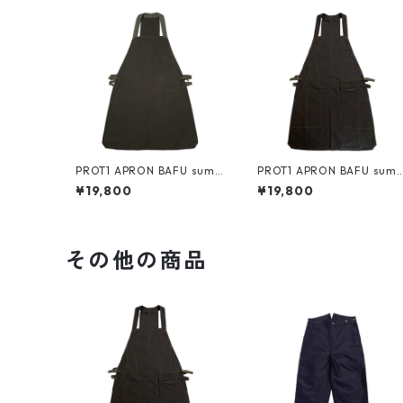
PROT1 APRON BAFU sumi/
PROT1 APRON BAFU sumi
olive/ olive
sumi/ olive
¥19,800
¥19,800
その他の商品