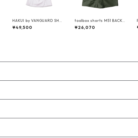
L
HAKUI by VANGUARD SHO
toolbox shorts M51 BACK S
P COAT -white-
ATEEN
¥49,500
¥26,070