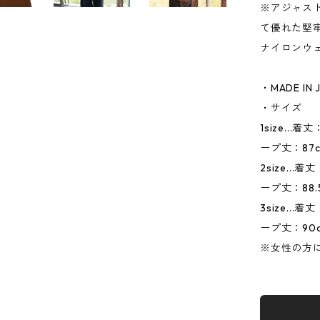
※アジャス
て優れた堅牢（
ナイロンウ
・MADE IN 
・サイズ
1size...
ープ丈：87
2size...
ープ丈：88.
3size...
ープ丈：90
※女性の方に