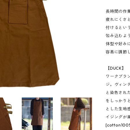
長時間の作
疲れにくさ
付けるとい
包み込むよ
体型や好み
容易に調節
【DUCK】
ワークブラン
ジ。ヴィン
と染色され
をしっかり
とした生地
イジングが
[cotton100