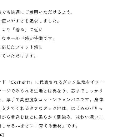
業でも快適にご着用いただけるよう、
と使いやすさを追求しました。
うより「着る」に近い
うなホールド感が特徴です。
に応じたフィット感に
していただけます。
ド「Carhartt」に代表されるダック生地をイメー
テージでみられる生地とは異なり、芯までしっかり
た、厚手で高密度なコットンキャンバスです。身体
と支えてくれるタフなダック地は、はじめのパリっ
感から着込むほどに柔らかく馴染み、味わい深いエ
楽しめる--まさに「育てる素材」です。
%]