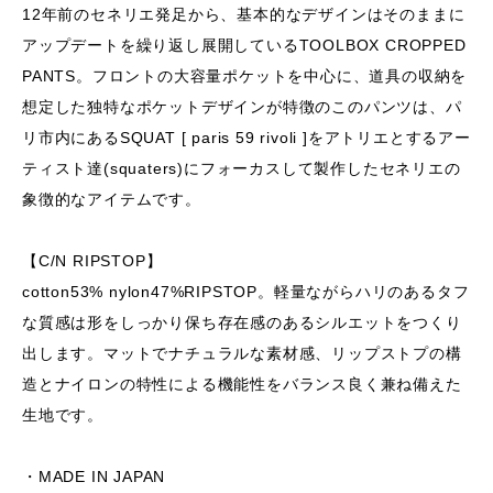
12年前のセネリエ発足から、基本的なデザインはそのままに
アップデートを繰り返し展開しているTOOLBOX CROPPED
PANTS。フロントの大容量ポケットを中心に、道具の収納を
想定した独特なポケットデザインが特徴のこのパンツは、パ
リ市内にあるSQUAT [ paris 59 rivoli ]をアトリエとするアー
ティスト達(squaters)にフォーカスして製作したセネリエの
象徴的なアイテムです。
【C/N RIPSTOP】
cotton53% nylon47%RIPSTOP。軽量ながらハリのあるタフ
な質感は形をしっかり保ち存在感のあるシルエットをつくり
出します。マットでナチュラルな素材感、リップストプの構
造とナイロンの特性による機能性をバランス良く兼ね備えた
生地です。
・MADE IN JAPAN