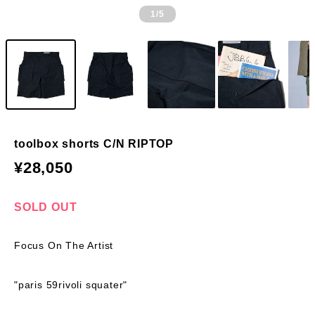
1
/5
toolbox shorts C/N RIPTOP
¥28,050
SOLD OUT
Focus On The Artist
"paris 59rivoli squater"