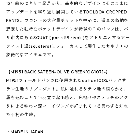
12年前のセネリエ発足から、基本的なデザインはそのままに
アップデートを繰り返し展開しているTOOLBOX CROPPED
PANTS。フロントの大容量ポケットを中心に、道具の収納を
想定した独特なポケットデザインが特徴のこのパンツは、パ
リ市内にあるSQUAT [ paris 59 rivoli ]をアトリエとするアー
ティスト達(squaters)にフォーカスして製作したセネリエの
象徴的なアイテムです。
【M1951 BACK SATEEN-OLIVE GREEN[OG107]-】
M1951フィールドパンツに使用されたcotton100%バックサ
テン生地のリプロダクト。肌に触れるサテン地の滑らかさ、
履き込むことで毛羽立つ起毛感と、色褪せやステッチのアタ
リによる味わい深いエイジングが好まれている言わずと知れ
た不朽の生地。
・MADE IN JAPAN