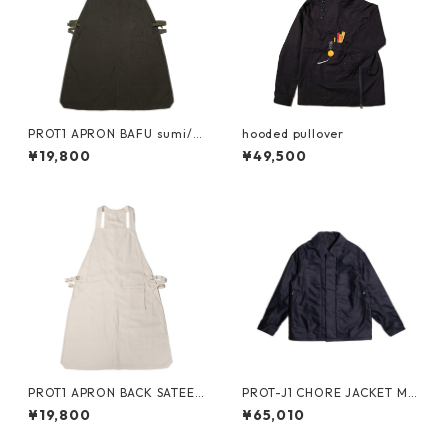
PROT1 APRON BAFU sumi/ o
hooded pullover
live/ olive
¥19,800
¥49,500
PROT1 APRON BACK SATEEN
PROT-J1 CHORE JACKET MO
kinari/kinari/kinari
LESKIN -navy-
¥19,800
¥65,010