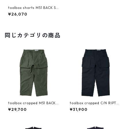
toolbox shorts M51 BACK SA
TEEN
¥26,070
同じカテゴリの商品
toolbox cropped M51 BACK S
toolbox cropped C/N RIPTO
ATEEN
P
¥29,700
¥31,900