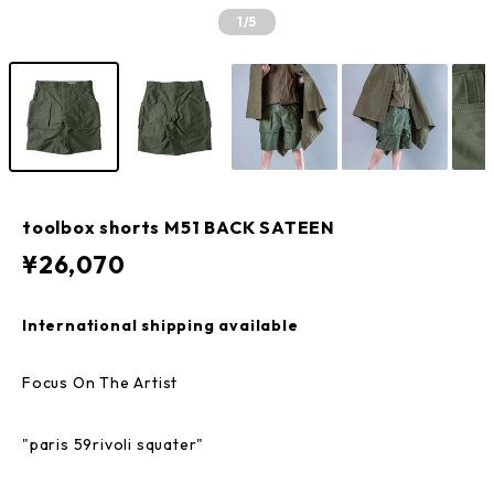
1
/5
toolbox shorts M51 BACK SATEEN
¥26,070
International shipping available
Focus On The Artist
"paris 59rivoli squater"