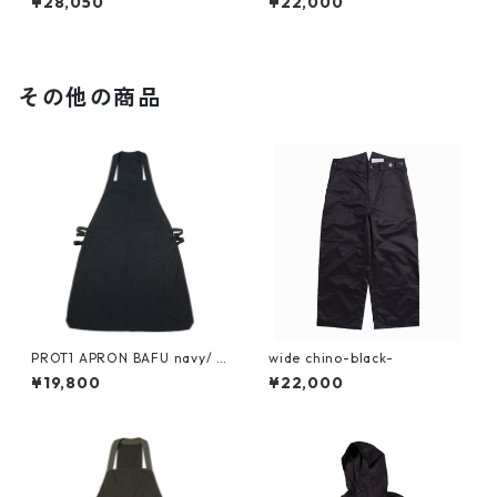
¥28,050
¥22,000
その他の商品
PROT1 APRON BAFU navy/ n
wide chino-black-
avy/ black
¥19,800
¥22,000